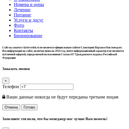
Номера и цены
Лечение
Питание
Услуги и досуг
Фото
Контакты
Бронирование
Сайт na.sanatory-kislovodsk.ru не является официальным сайтом Санатория Нарзан в Кисловодске.
Вся информация на сайте, включая цены на 2026 год, имеет информационный характер и не являются
публичной офертой, определяемой положениями Статьи 437 Гражданского кодекса Российской
Федерации.
Заказать звонок
×
Телефон
Ваши данные никогда не будут переданы третьим лицам
Отмена
Готово
Заполните эти поля, что бы менеджер мог лучше Вам помочь!